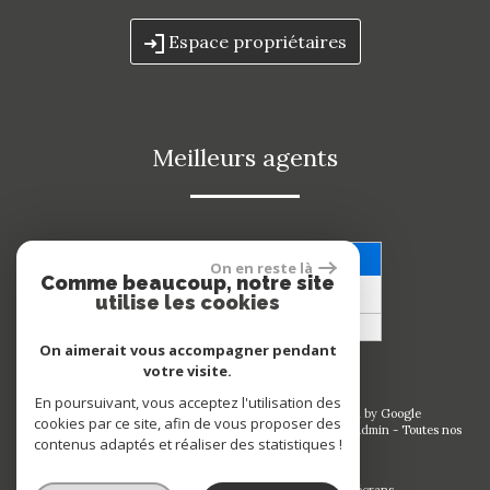
Espace propriétaires
meilleurs agents
Voir nos avis clients
On en reste là
Comme beaucoup, notre site
53 avis
utilise les cookies
On aimerait vous accompagner pendant
votre visite.
En poursuivant, vous acceptez l'utilisation des
© 2026 | Tous droits réservés | Traduction powered by Google
cookies par ce site, afin de vous proposer des
Plan du site
-
Mentions légales
-
Nos honoraires
-
Liens
-
Admin
-
Toutes nos
contenus adaptés et réaliser des statistiques !
annonces
Site internet compatible multi-supports,