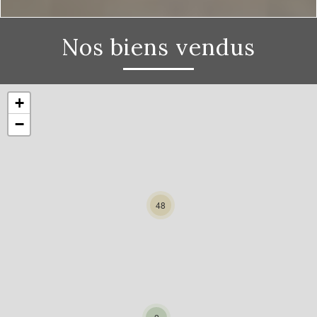
Nos biens vendus
+
−
48