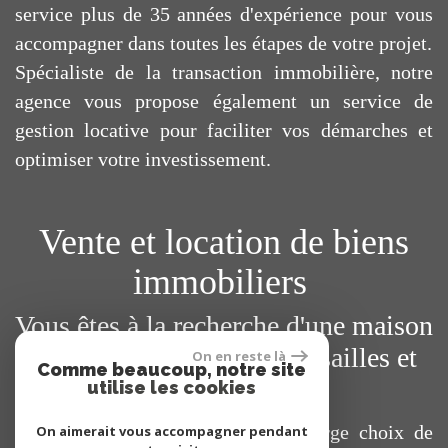
service plus de 35 années d'expérience pour vous
accompagner dans toutes les étapes de votre projet.
Spécialiste de la transaction immobilière, notre
agence vous propose également un service de
gestion locative pour faciliter vos démarches et
optimiser votre investissement.
Vente et location de biens
immobiliers
Vous êtes à la recherche d'une maison
ou d'un appartement à Versailles et
On en reste là
Comme beaucoup, notre site
ses environs ?
utilise les cookies
Vous trouverez sur notre site un large choix de
On aimerait vous accompagner pendant