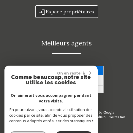
Espace propriétaires
meilleurs agents
Voir nos avis clients
On en reste là
Comme beaucoup, notre site
53 avis
utilise les cookies
On aimerait vous accompagner pendant
votre visite.
En poursuivant, vous acceptez l'utilisation des
© 2026 | Tous droits réservés | Traduction powered by Google
cookies par ce site, afin de vous proposer des
Plan du site
-
Mentions légales
-
Nos honoraires
-
Liens
-
Admin
-
Toutes nos
contenus adaptés et réaliser des statistiques !
annonces
Site internet compatible multi-supports,