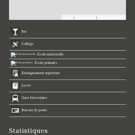
Leaflet
|
©
Maps
|
© OpenStreetMap
Jawg
Bar
Collège
École maternelle
École primaire
Enseignement supérieur
Lycée
Gare ferroviaire
Bureau de poste
Statistiques