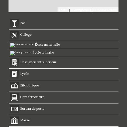
Leaflet
|
©
Maps
|
© OpenStreetMap
Jawg
Bar
Collège
École maternelle
École primaire
Enseignement supérieur
Lycée
Bibliothèque
Gare ferroviaire
Bureau de poste
Mairie