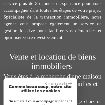
service plus de 35 années d'expérience pour vous
accompagner dans toutes les étapes de votre projet.
Spécialiste de la transaction immobilière, notre
agence vous propose également un service de
gestion locative pour faciliter vos démarches et
optimiser votre investissement.
Vente et location de biens
immobiliers
Vous êtes à la recherche d'une maison
ou d'un appartement à Versailles et
On en reste là
Comme beaucoup, notre site
ses environs ?
utilise les cookies
Vous trouverez sur notre site un large choix de
On aimerait vous accompagner pendant