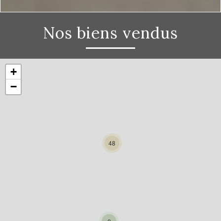
Nos biens vendus
+
−
48