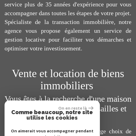
service plus de 35 années d'expérience pour vous
accompagner dans toutes les étapes de votre projet.
Spécialiste de la transaction immobilière, notre
agence vous propose également un service de
gestion locative pour faciliter vos démarches et
optimiser votre investissement.
Vente et location de biens
immobiliers
Vous êtes à la recherche d'une maison
ou d'un appartement à Versailles et
On en reste là
Comme beaucoup, notre site
ses environs ?
utilise les cookies
Vous trouverez sur notre site un large choix de
On aimerait vous accompagner pendant