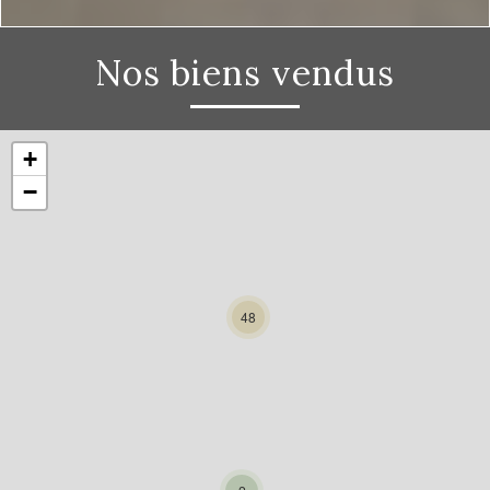
Nos biens vendus
+
−
48