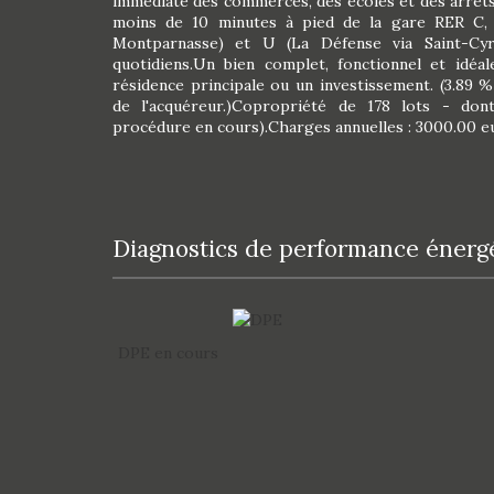
immédiate des commerces, des écoles et des arrêts 
moins de 10 minutes à pied de la gare RER C, a
Montparnasse) et U (La Défense via Saint-Cyr),
quotidiens.Un bien complet, fonctionnel et idéal
résidence principale ou un investissement. (3.89 
de l'acquéreur.)Copropriété de 178 lots - dont
procédure en cours).Charges annuelles : 3000.00 e
diagnostics de performance énerg
DPE en cours