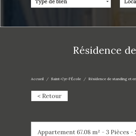
Type de bien
Loca
résidence d
Accueil
Saint-Cyr-l'École
Résidence de standing et 
< Retour
Appartement 67.08 m² - 3 Pièces - 