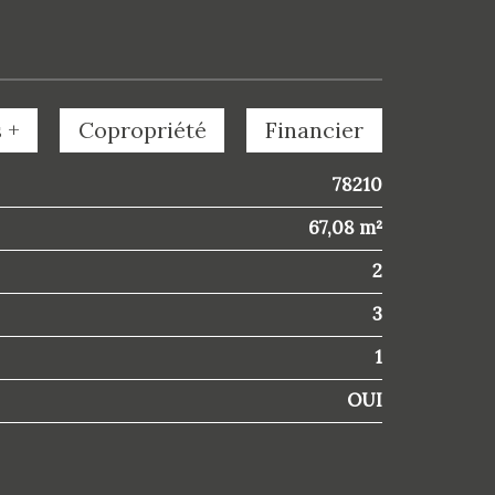
 +
Copropriété
Financier
78210
67,08 m²
2
3
1
OUI