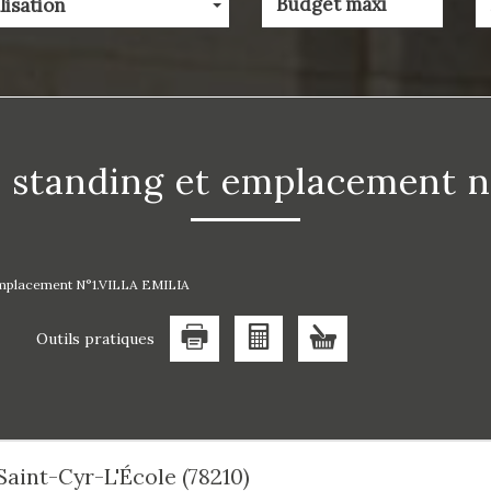
lisation
e standing et emplacement n°
emplacement N°1.VILLA EMILIA
Outils pratiques
Saint-Cyr-L'École (78210)