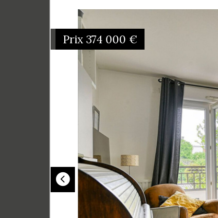
Prix
374 000
€