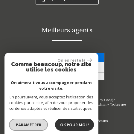
meilleurs agents
Voir nos avis clients
On en reste là
Comme beaucoup, notre site
53 avis
utilise les cookies
On aimerait vous accompagner pendant
votre visite.
En poursuivant, vous acceptez l'utilisation des
© 2026 | Tous droits réservés | Traduction powered by Google
cookies par ce site, afin de vous proposer des
Plan du site
-
Mentions légales
-
Nos honoraires
-
Liens
-
Admin
-
Toutes nos
contenus adaptés et réaliser des statistiques !
annonces
Site internet compatible multi-supports,
un seul site adaptable à tous les types d'écrans.
PARAMÉTRER
OK POUR MOI !