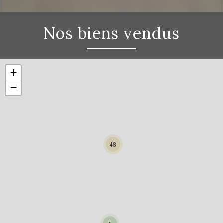
Nos biens vendus
+
−
48