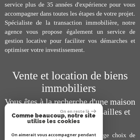
service plus de 35 années d'expérience pour vous
accompagner dans toutes les étapes de votre projet.
Spécialiste de la transaction immobilière, notre
agence vous propose également un service de
gestion locative pour faciliter vos démarches et
optimiser votre investissement.
Vente et location de biens
immobiliers
Vous êtes à la recherche d'une maison
ou d'un appartement à Versailles et
On en reste là
Comme beaucoup, notre site
ses environs ?
utilise les cookies
Vous trouverez sur notre site un large choix de
On aimerait vous accompagner pendant