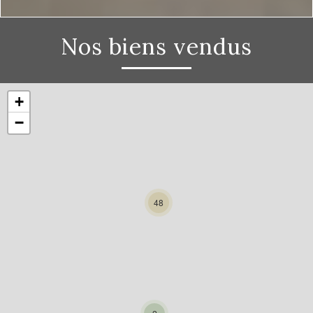
Nos biens vendus
+
−
48