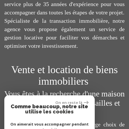
service plus de 35 années d'expérience pour vous
accompagner dans toutes les étapes de votre projet.
Spécialiste de la transaction immobilière, notre
agence vous propose également un service de
gestion locative pour faciliter vos démarches et
optimiser votre investissement.
Vente et location de biens
immobiliers
Vous êtes à la recherche d'une maison
ou d'un appartement à Versailles et
On en reste là
Comme beaucoup, notre site
ses environs ?
utilise les cookies
Vous trouverez sur notre site un large choix de
On aimerait vous accompagner pendant