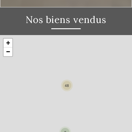
Nos biens vendus
+
−
48