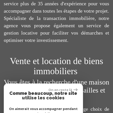
service plus de 35 années d'expérience pour vous
accompagner dans toutes les étapes de votre projet.
Spécialiste de la transaction immobilière, notre
agence vous propose également un service de
gestion locative pour faciliter vos démarches et
optimiser votre investissement.
Vente et location de biens
immobiliers
Vous êtes à la recherche d'une maison
ou d'un appartement à Versailles et
On en reste là
Comme beaucoup, notre site
ses environs ?
utilise les cookies
Vous trouverez sur notre site un large choix de
On aimerait vous accompagner pendant