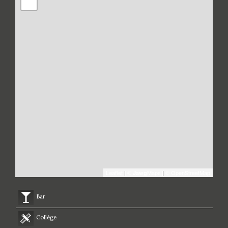
−
Leaflet
|
©
Maps
|
© OpenStreetMap
Jawg
Bar
Collège